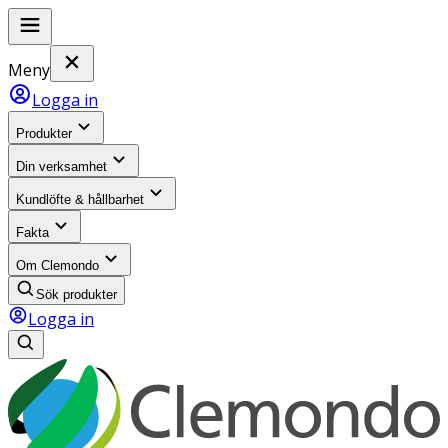
Meny
Logga in
Produkter
Din verksamhet
Kundlöfte & hållbarhet
Fakta
Om Clemondo
Sök produkter
Logga in