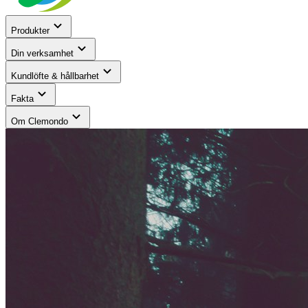
Produkter
Din verksamhet
Kundlöfte & hållbarhet
Fakta
Om Clemondo