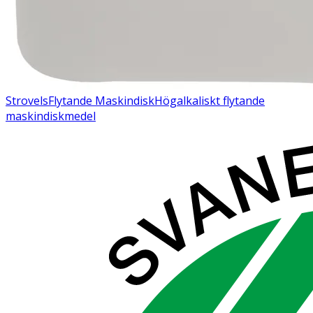
Strovels
Flytande Maskindisk
Högalkaliskt flytande
maskindiskmedel