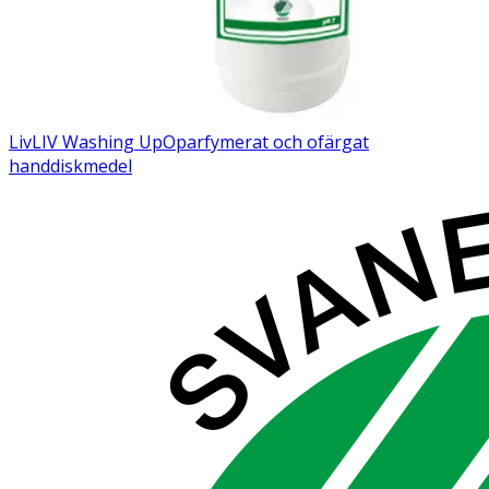
Liv
LIV Washing Up
Oparfymerat och ofärgat
handdiskmedel