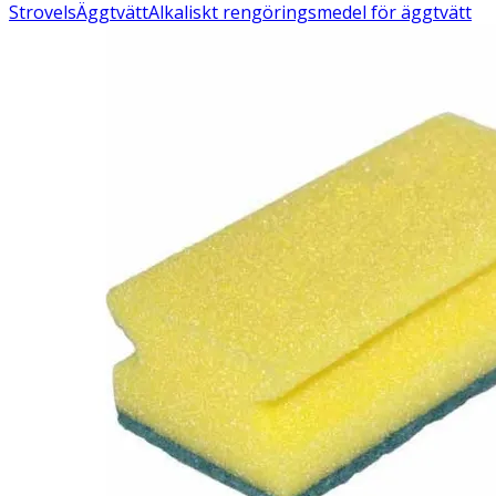
Strovels
Äggtvätt
Alkaliskt rengöringsmedel för äggtvätt