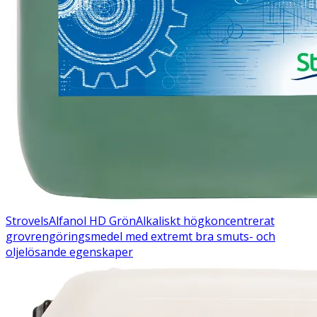
Strovels
Alfanol HD Grön
Alkaliskt högkoncentrerat
grovrengöringsmedel med extremt bra smuts- och
oljelösande egenskaper