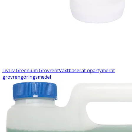
Liv
Liv Greenium Grovrent
Växtbaserat oparfymerat
grovrengöringsmedel