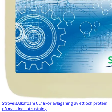
Strovels
Alkafoam CL18
För avlägsning av ett och protein
på maskinell utrustning