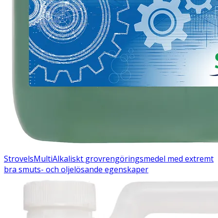
Strovels
Multi
Alkaliskt grovrengöringsmedel med extremt
bra smuts- och oljelösande egenskaper