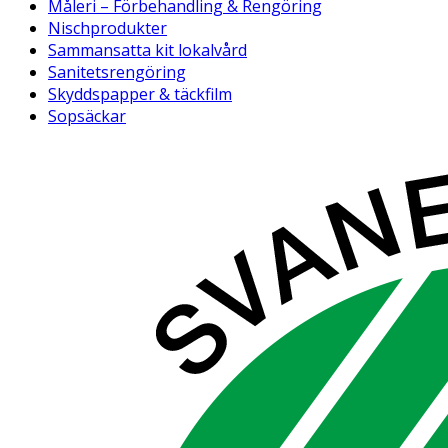
Måleri – Förbehandling & Rengöring
Nischprodukter
Sammansatta kit lokalvård
Sanitetsrengöring
Skyddspapper & täckfilm
Sopsäckar