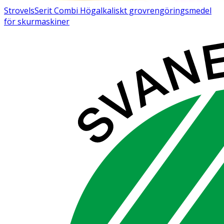
Strovels
Serit Combi
Högalkaliskt grovrengöringsmedel
för skurmaskiner