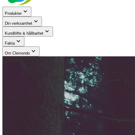
Produkter
Din verksamhet
Kundlöfte & hållbarhet
Fakta
Om Clemondo