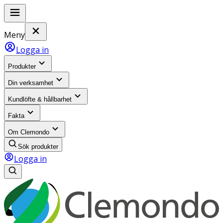
Meny
Logga in
Produkter
Din verksamhet
Kundlöfte & hållbarhet
Fakta
Om Clemondo
Sök produkter
Logga in