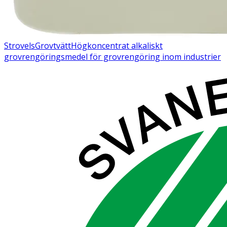
Strovels
Grovtvätt
Högkoncentrat alkaliskt
grovrengöringsmedel för grovrengöring inom industrier