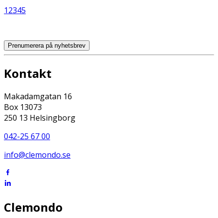
1
2
3
4
5
Prenumerera på nyhetsbrev
Kontakt
Makadamgatan 16
Box 13073
250 13 Helsingborg
042-25 67 00
info@clemondo.se
Clemondo