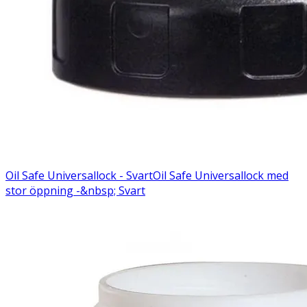
Oil Safe Universallock - Svart
Oil Safe Universallock med
stor öppning -&nbsp; Svart