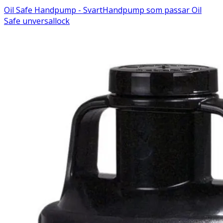
Oil Safe Handpump - Svart
Handpump som passar Oil
Safe unversallock