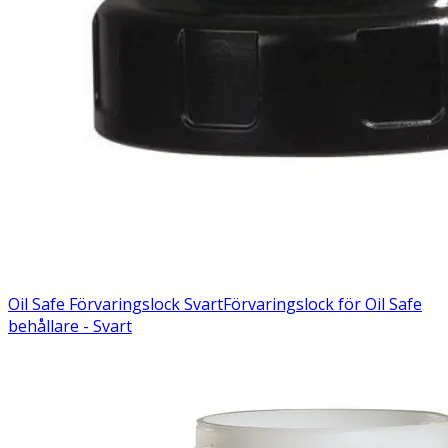
Oil Safe Förvaringslock Svart
Förvaringslock för Oil Safe
behållare - Svart