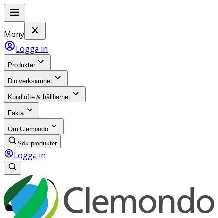
Meny
Logga in
Produkter
Din verksamhet
Kundlöfte & hållbarhet
Fakta
Om Clemondo
Sök produkter
Logga in