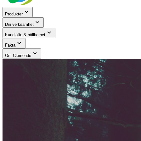
Produkter
Din verksamhet
Kundlöfte & hållbarhet
Fakta
Om Clemondo