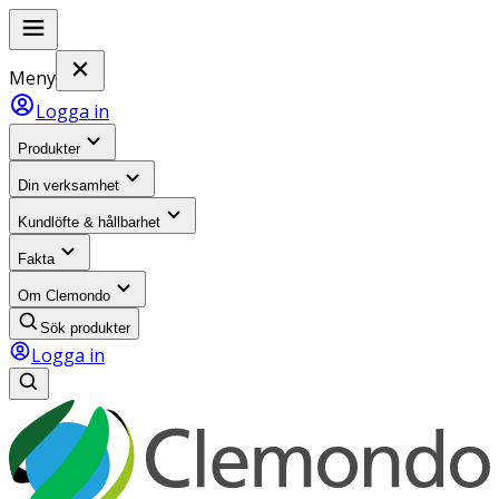
Meny
Logga in
Produkter
Din verksamhet
Kundlöfte & hållbarhet
Fakta
Om Clemondo
Sök produkter
Logga in