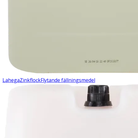
Lahega
Zinkflock
Flytande fällningsmedel