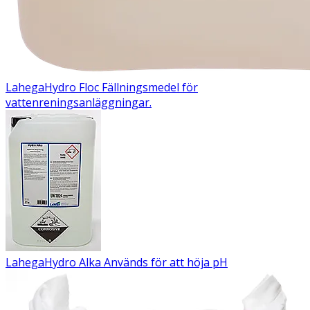
Lahega
Hydro Floc
Fällningsmedel för
vattenreningsanläggningar.
Lahega
Hydro Alka
Används för att höja pH