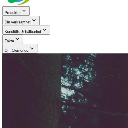
Produkter
Din verksamhet
Kundlöfte & hållbarhet
Fakta
Om Clemondo