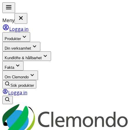
Meny
Logga in
Produkter
Din verksamhet
Kundlöfte & hållbarhet
Fakta
Om Clemondo
Sök produkter
Logga in