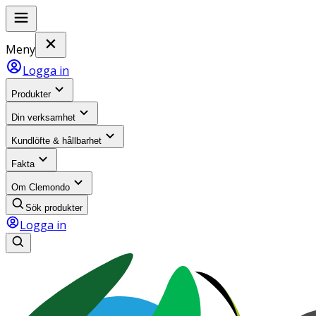
Meny
Logga in
Produkter
Din verksamhet
Kundlöfte & hållbarhet
Fakta
Om Clemondo
Sök produkter
Logga in