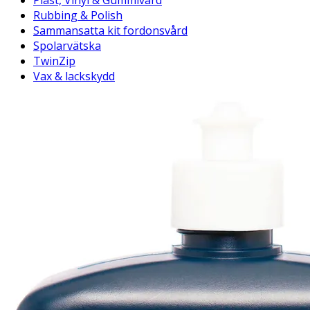
Plast, Vinyl & Gummivård
Rubbing & Polish
Sammansatta kit fordonsvård
Spolarvätska
TwinZip
Vax & lackskydd