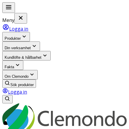
Meny
Logga in
Produkter
Din verksamhet
Kundlöfte & hållbarhet
Fakta
Om Clemondo
Sök produkter
Logga in