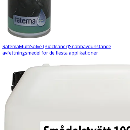
Ratema
MultiSolve (Biocleaner)
Snabbavdunstande
avfettningsmedel för de flesta applikationer