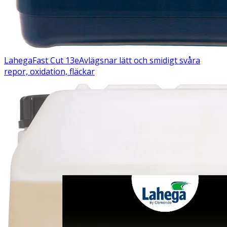
Lahega
Fast Cut 13e
Avlägsnar lätt och smidigt svåra
repor, oxidation, fläckar