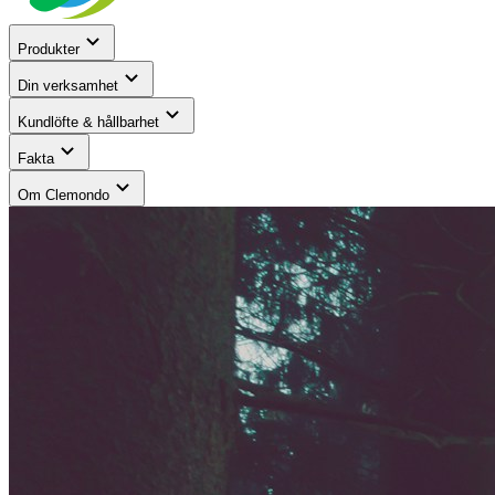
Produkter
Din verksamhet
Kundlöfte & hållbarhet
Fakta
Om Clemondo