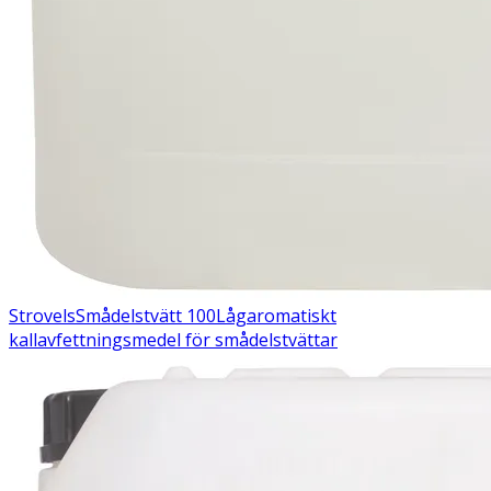
Strovels
Smådelstvätt 100
Lågaromatiskt
kallavfettningsmedel för smådelstvättar