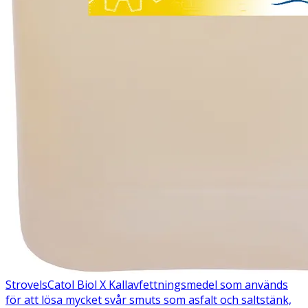
Strovels
Catol Biol X
Kallavfettningsmedel som används
för att lösa mycket svår smuts som asfalt och saltstänk,