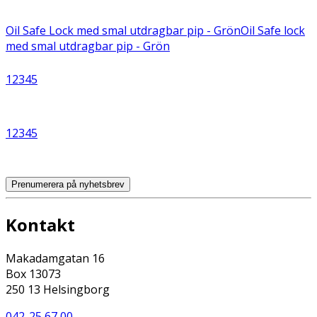
Oil Safe Lock med smal utdragbar pip - Grön
Oil Safe lock
med smal utdragbar pip - Grön
1
2
3
4
5
1
2
3
4
5
Prenumerera på nyhetsbrev
Kontakt
Makadamgatan 16
Box 13073
250 13 Helsingborg
042-25 67 00