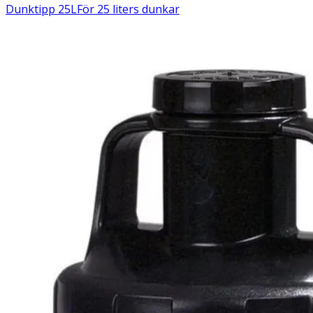
Dunktipp 25L
För 25 liters dunkar