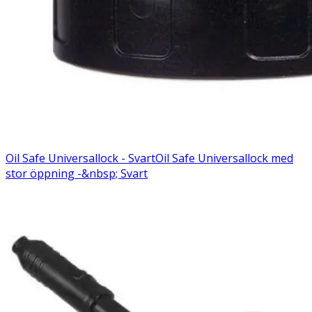
Oil Safe Universallock - Svart
Oil Safe Universallock med
stor öppning -&nbsp; Svart