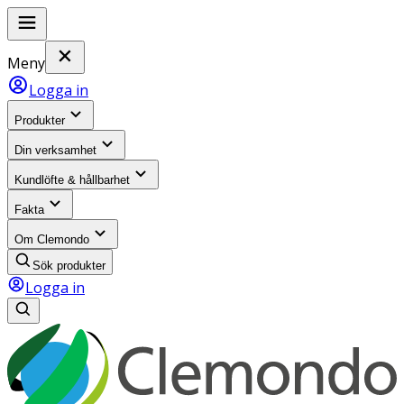
Meny
Logga in
Produkter
Din verksamhet
Kundlöfte & hållbarhet
Fakta
Om Clemondo
Sök produkter
Logga in