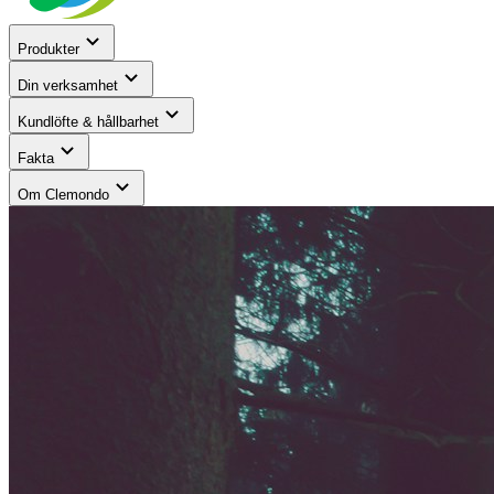
Produkter
Din verksamhet
Kundlöfte & hållbarhet
Fakta
Om Clemondo