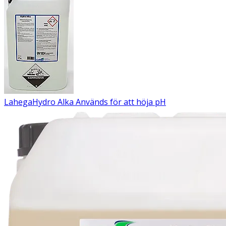
Lahega
Hydro Alka
Används för att höja pH