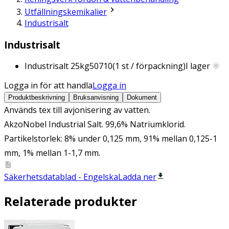
Utfällningskemikalier
Industrisalt
Industrisalt
Industrisalt 25kg
50710
(
1
st / förpackning)
I lager
Logga in för att handla
Logga in
Produktbeskrivning
Bruksanvisning
Dokument
Används tex till avjonisering av vatten.
AkzoNobel Industrial Salt. 99,6% Natriumklorid.
Partikelstorlek: 8% under 0,125 mm, 91% mellan 0,125-1
mm, 1% mellan 1-1,7 mm.
Säkerhetsdatablad - Engelska
Ladda ner
Relaterade produkter