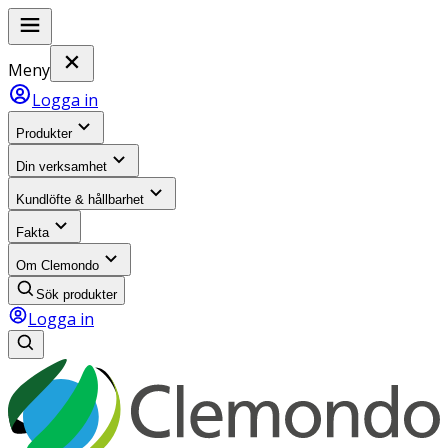
Meny
Logga in
Produkter
Din verksamhet
Kundlöfte & hållbarhet
Fakta
Om Clemondo
Sök produkter
Logga in