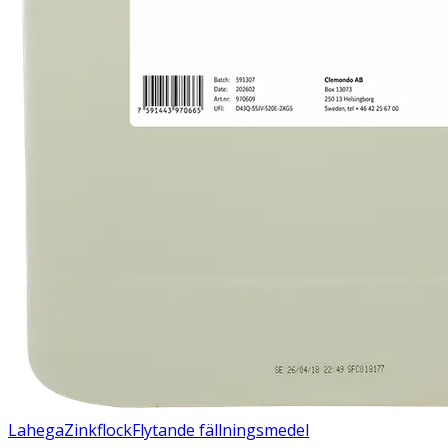
Lahega
Zinkflock
Flytande fällningsmedel