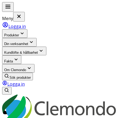
Meny
Logga in
Produkter
Din verksamhet
Kundlöfte & hållbarhet
Fakta
Om Clemondo
Sök produkter
Logga in