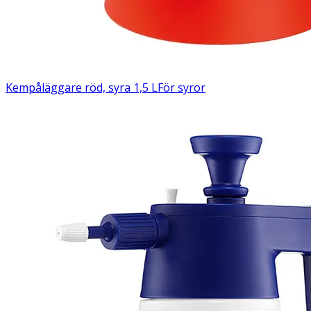
Kempåläggare röd, syra 1,5 L
För syror