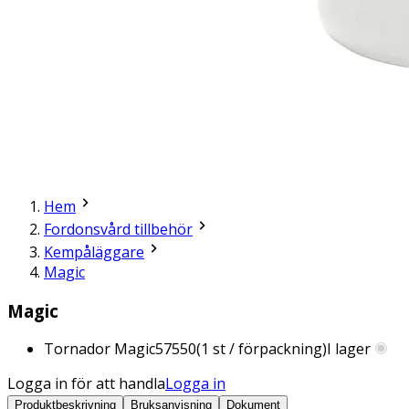
Hem
Fordonsvård tillbehör
Kempåläggare
Magic
Magic
Tornador Magic
57550
(
1
st / förpackning)
I lager
Logga in för att handla
Logga in
Produktbeskrivning
Bruksanvisning
Dokument