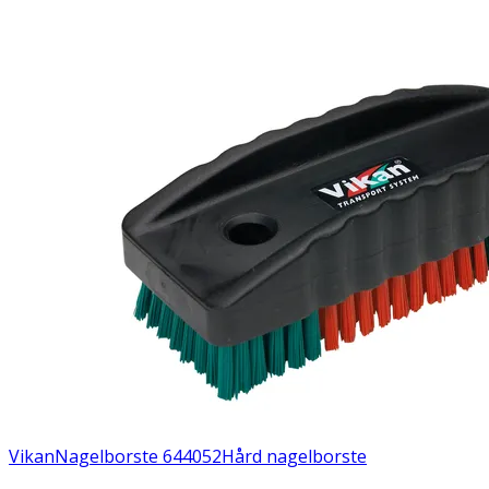
Vikan
Nagelborste 644052
Hård nagelborste