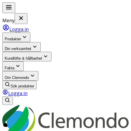
Meny
Logga in
Produkter
Din verksamhet
Kundlöfte & hållbarhet
Fakta
Om Clemondo
Sök produkter
Logga in