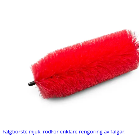
Fälgborste mjuk, röd
För enklare rengöring av fälgar.