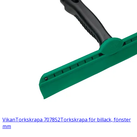
Vikan
Torkskrapa 707852
Torkskrapa för billack, fönster
mm