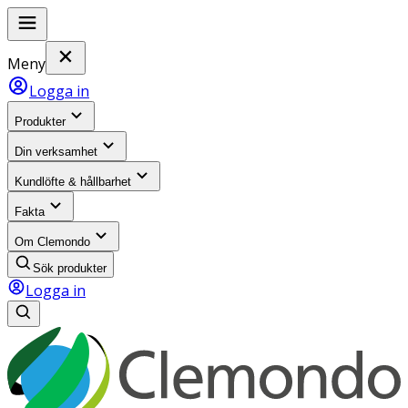
Meny
Logga in
Produkter
Din verksamhet
Kundlöfte & hållbarhet
Fakta
Om Clemondo
Sök produkter
Logga in