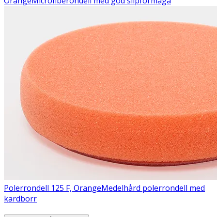
Orange
Microfiberondell med god slipförmåga
Polerrondell 125 F, Orange
Medelhård polerrondell med
kardborr