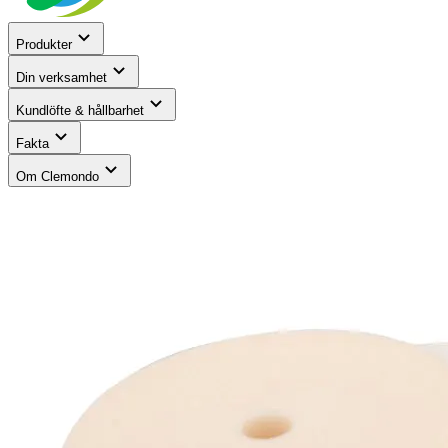
Produkter
Din verksamhet
Kundlöfte & hållbarhet
Fakta
Om Clemondo