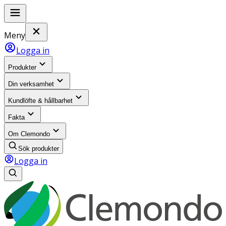
Meny
Logga in
Produkter
Din verksamhet
Kundlöfte & hållbarhet
Fakta
Om Clemondo
Sök produkter
Logga in