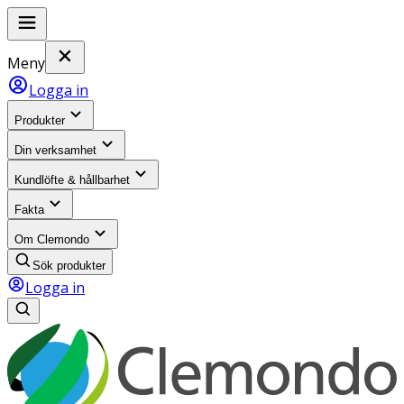
Meny
Logga in
Produkter
Din verksamhet
Kundlöfte & hållbarhet
Fakta
Om Clemondo
Sök produkter
Logga in