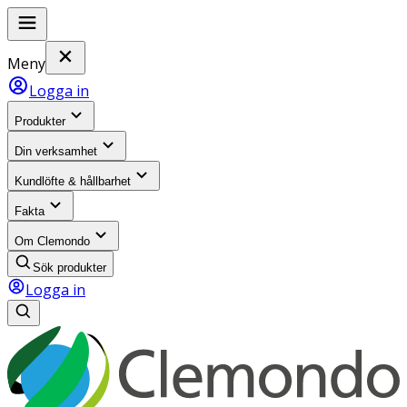
Meny
Logga in
Produkter
Din verksamhet
Kundlöfte & hållbarhet
Fakta
Om Clemondo
Sök produkter
Logga in