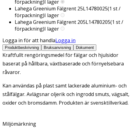
förpackning)
I lager
Lahega Greenium Fälgrent 25L
14780025
(
1
st /
förpackning)
I lager
Lahega Greenium Fälgrent 205L
14780205
(
1
st /
förpackning)
I lager
Logga in för att handla
Logga in
Produktbeskrivning
Bruksanvisning
Dokument
Kraftfullt rengöringsmedel för fälgar och hjulsidor
baserat på hållbara, växtbaserade och förnyelsebara
råvaror.
Kan användas på plast samt lackerade aluminium- och
stålfälgar. Avlägsnar oljerik och ingrodd smuts, vägsalt,
oxider och bromsdamm. Produkten är svensktillverkad.
Miljömärkning