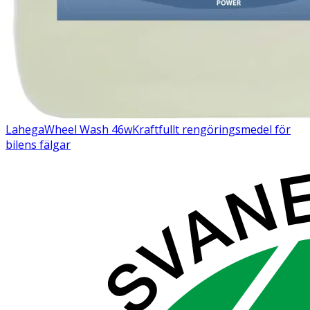
Lahega
Wheel Wash 46w
Kraftfullt rengöringsmedel för
bilens fälgar