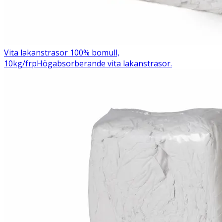
Vita lakanstrasor 100% bomull,
10kg/frp
Högabsorberande vita lakanstrasor.