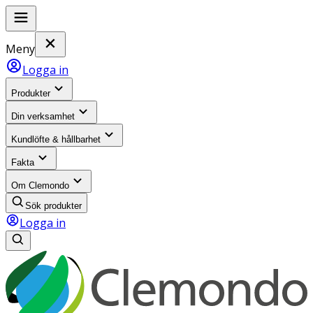
Meny
Logga in
Produkter
Din verksamhet
Kundlöfte & hållbarhet
Fakta
Om Clemondo
Sök produkter
Logga in