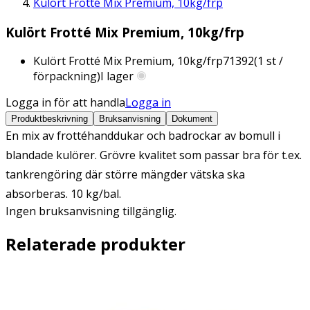
Kulört Frotté Mix Premium, 10kg/frp
Kulört Frotté Mix Premium, 10kg/frp
Kulört Frotté Mix Premium, 10kg/frp
71392
(
1
st /
förpackning)
I lager
Logga in för att handla
Logga in
Produktbeskrivning
Bruksanvisning
Dokument
En mix av frottéhanddukar och badrockar av bomull i
blandade kulörer. Grövre kvalitet som passar bra för t.ex.
tankrengöring där större mängder vätska ska
absorberas. 10 kg/bal.
Ingen bruksanvisning tillgänglig.
Relaterade produkter