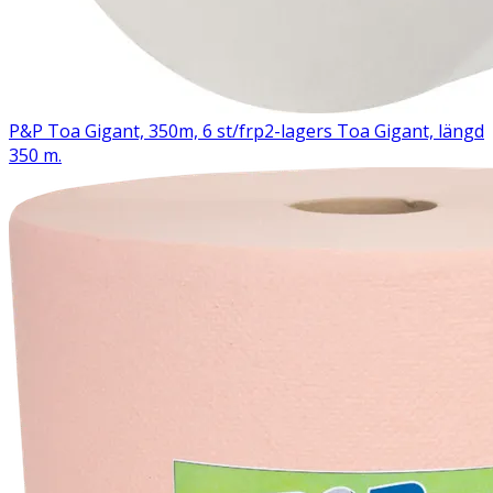
P&P Toa Gigant, 350m, 6 st/frp
2-lagers Toa Gigant, längd
350 m.