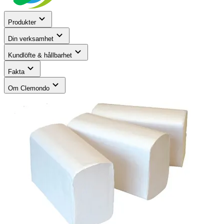
Produkter
Din verksamhet
Kundlöfte & hållbarhet
Fakta
Om Clemondo