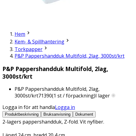
Hem
Kem- & Spillhantering
Torkpapper
P&P Pappershandduk Multifold, 2lag, 3000st/krt
P&P Pappershandduk Multifold, 2lag,
3000st/krt
P&P Pappershandduk Multifold, 2lag,
3000st/krt
71390
(
1
st / förpackning)
I lager
Logga in för att handla
Logga in
Produktbeskrivning
Bruksanvisning
Dokument
2-lagers pappershandduk, Z-fold. Vit nyfiber.
Längd 24 cm, bredd 20,4 cm.