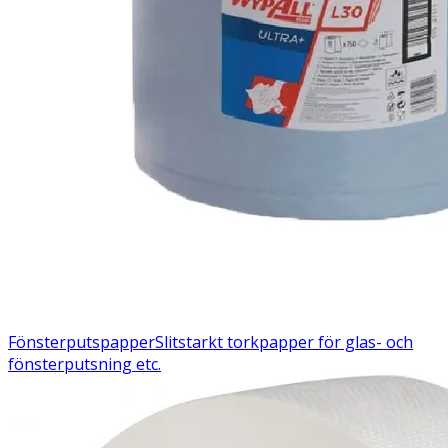
Fönsterputspapper
Slitstarkt torkpapper för glas- och
fönsterputsning etc.