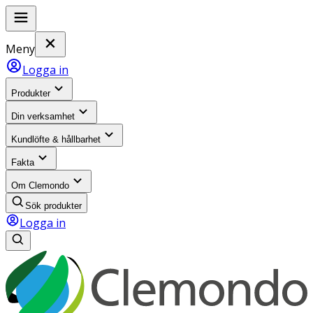
Meny
Logga in
Produkter
Din verksamhet
Kundlöfte & hållbarhet
Fakta
Om Clemondo
Sök produkter
Logga in