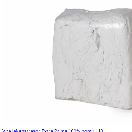
Vita lakanstrasor Extra Prima 100% bomull 10