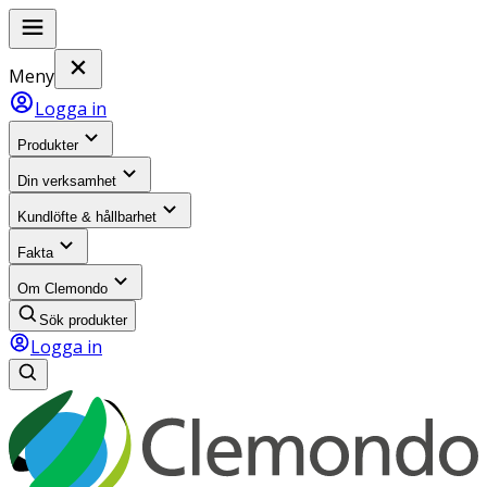
Meny
Logga in
Produkter
Din verksamhet
Kundlöfte & hållbarhet
Fakta
Om Clemondo
Sök produkter
Logga in