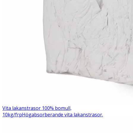
Vita lakanstrasor 100% bomull,
10kg/frp
Högabsorberande vita lakanstrasor.