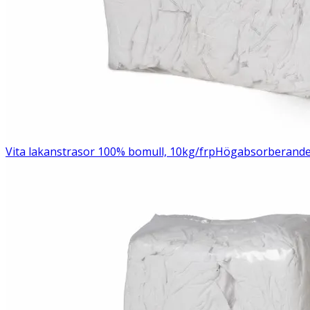
Vita lakanstrasor 100% bomull, 10kg/frp
Högabsorberande v