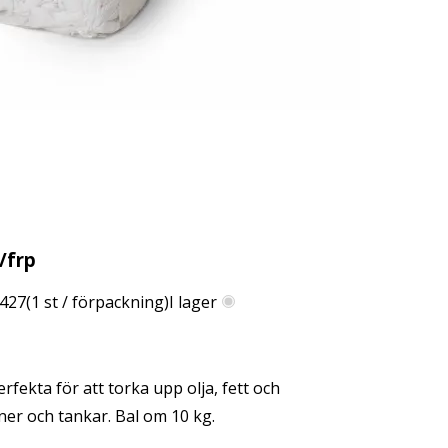
/frp
427
(
1
st / förpackning)
I lager
ekta för att torka upp olja, fett och
er och tankar. Bal om 10 kg.