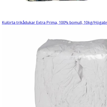
Kulörta trikådukar Extra Prima, 100% bomull, 10kg/
Högabs