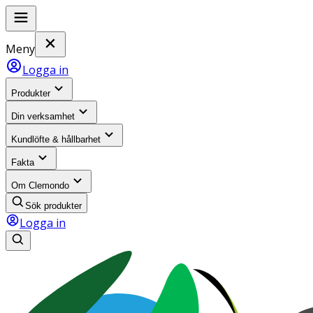
Meny
Logga in
Produkter
Din verksamhet
Kundlöfte & hållbarhet
Fakta
Om Clemondo
Sök produkter
Logga in