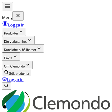
Meny
Logga in
Produkter
Din verksamhet
Kundlöfte & hållbarhet
Fakta
Om Clemondo
Sök produkter
Logga in