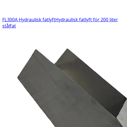
FL300A Hydraulisk fatlyft
Hydraulisk fatlyft för 200 liter
stålfat