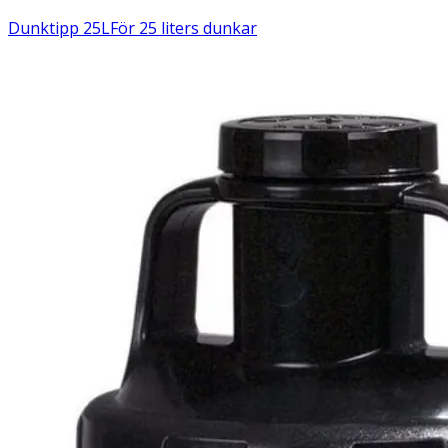
Dunktipp 25L
För 25 liters dunkar