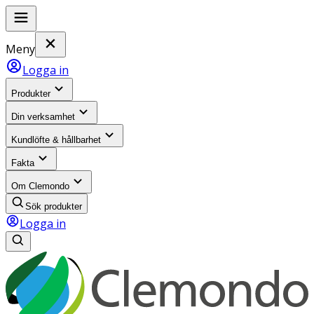
Meny
Logga in
Produkter
Din verksamhet
Kundlöfte & hållbarhet
Fakta
Om Clemondo
Sök produkter
Logga in