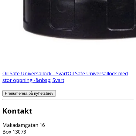
Oil Safe Universallock - Svart
Oil Safe Universallock med
stor öppning -&nbsp; Svart
Prenumerera på nyhetsbrev
Kontakt
Makadamgatan 16
Box 13073