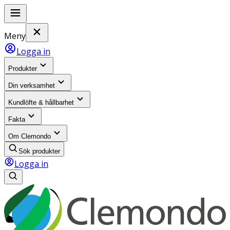
Meny
Logga in
Produkter
Din verksamhet
Kundlöfte & hållbarhet
Fakta
Om Clemondo
Sök produkter
Logga in