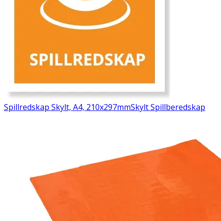
Spillredskap Skylt, A4, 210x297mm
Skylt Spillberedskap