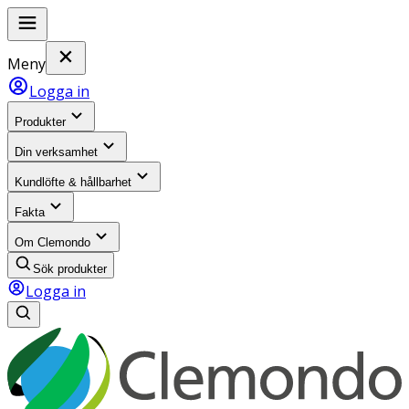
Meny
Logga in
Produkter
Din verksamhet
Kundlöfte & hållbarhet
Fakta
Om Clemondo
Sök produkter
Logga in