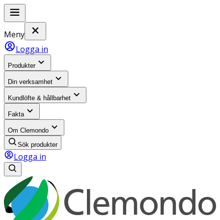
Meny
Logga in
Produkter
Din verksamhet
Kundlöfte & hållbarhet
Fakta
Om Clemondo
Sök produkter
Logga in