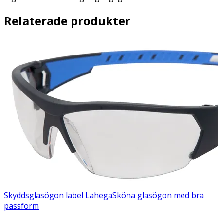
Relaterade produkter
Skyddsglasögon label Lahega
Sköna glasögon med bra
passform