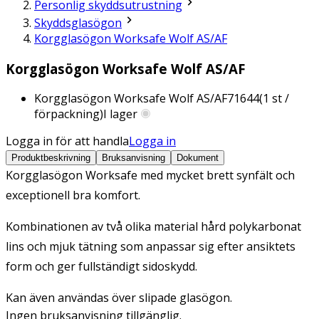
Personlig skyddsutrustning
Skyddsglasögon
Korgglasögon Worksafe Wolf AS/AF
Korgglasögon Worksafe Wolf AS/AF
Korgglasögon Worksafe Wolf AS/AF
71644
(
1
st /
förpackning)
I lager
Logga in för att handla
Logga in
Produktbeskrivning
Bruksanvisning
Dokument
Korgglasögon Worksafe med mycket brett synfält och
exceptionell bra komfort.
Kombinationen av två olika material hård polykarbonat
lins och mjuk tätning som anpassar sig efter ansiktets
form och ger fullständigt sidoskydd.
Kan även användas över slipade glasögon.
Ingen bruksanvisning tillgänglig.