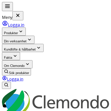
Meny
Logga in
Produkter
Din verksamhet
Kundlöfte & hållbarhet
Fakta
Om Clemondo
Sök produkter
Logga in