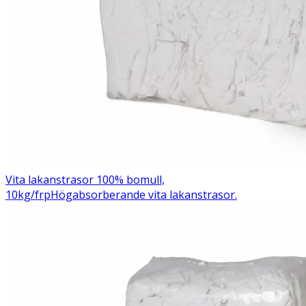
Vita lakanstrasor 100% bomull,
10kg/frp
Högabsorberande vita lakanstrasor.