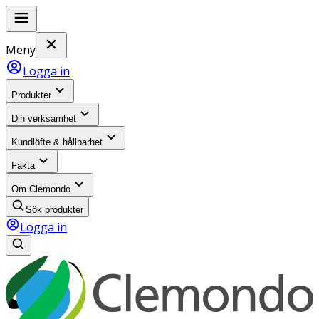
Meny
Logga in
Produkter
Din verksamhet
Kundlöfte & hållbarhet
Fakta
Om Clemondo
Sök produkter
Logga in