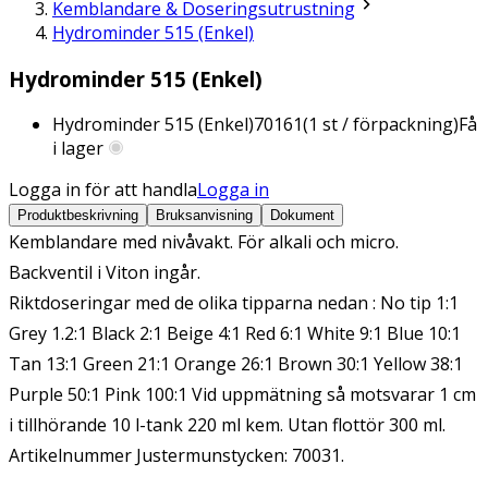
Kemblandare & Doseringsutrustning
Hydrominder 515 (Enkel)
Hydrominder 515 (Enkel)
Hydrominder 515 (Enkel)
70161
(
1
st / förpackning)
Få
i lager
Logga in för att handla
Logga in
Produktbeskrivning
Bruksanvisning
Dokument
Kemblandare med nivåvakt. För alkali och micro.
Backventil i Viton ingår.
Riktdoseringar med de olika tipparna nedan : No tip 1:1
Grey 1.2:1 Black 2:1 Beige 4:1 Red 6:1 White 9:1 Blue 10:1
Tan 13:1 Green 21:1 Orange 26:1 Brown 30:1 Yellow 38:1
Purple 50:1 Pink 100:1 Vid uppmätning så motsvarar 1 cm
i tillhörande 10 l-tank 220 ml kem. Utan flottör 300 ml.
Artikelnummer Justermunstycken: 70031.