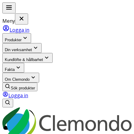
Meny
Logga in
Produkter
Din verksamhet
Kundlöfte & hållbarhet
Fakta
Om Clemondo
Sök produkter
Logga in