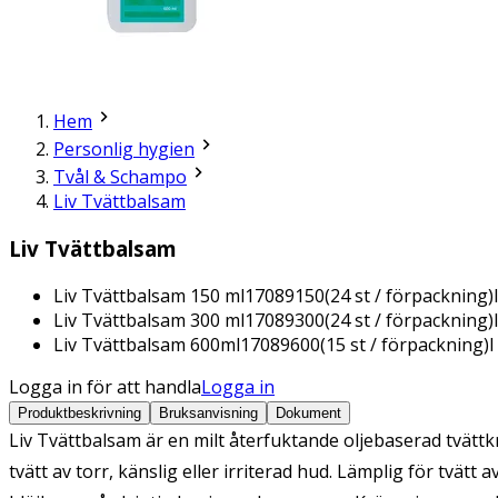
Hem
Personlig hygien
Tvål & Schampo
Liv Tvättbalsam
Liv Tvättbalsam
Liv Tvättbalsam 150 ml
17089150
(
24
st / förpackning)
Liv Tvättbalsam 300 ml
17089300
(
24
st / förpackning)
Liv Tvättbalsam 600ml
17089600
(
15
st / förpackning)
I
Logga in för att handla
Logga in
Produktbeskrivning
Bruksanvisning
Dokument
Liv Tvättbalsam är en milt återfuktande oljebaserad tvätt
tvätt av torr, känslig eller irriterad hud. Lämplig för tvät