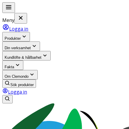
Meny
Logga in
Produkter
Din verksamhet
Kundlöfte & hållbarhet
Fakta
Om Clemondo
Sök produkter
Logga in