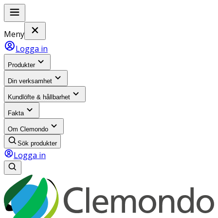
Meny
Logga in
Produkter
Din verksamhet
Kundlöfte & hållbarhet
Fakta
Om Clemondo
Sök produkter
Logga in