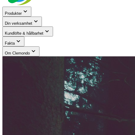
Produkter
Din verksamhet
Kundlöfte & hållbarhet
Fakta
Om Clemondo