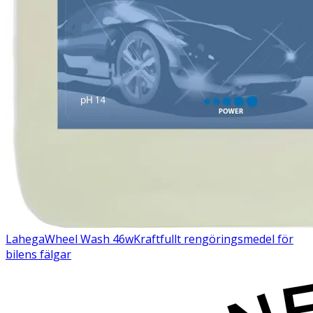
Lahega
Wheel Wash 46w
Kraftfullt rengöringsmedel för
bilens fälgar