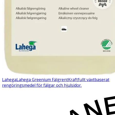
Lahega
Lahega Greenium Fälgrent
Kraftfullt växtbaserat
rengöringsmedel för fälgar och hjulsidor.