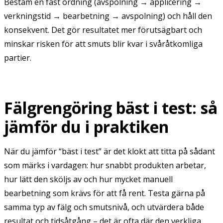
Bestäm en fast ordning (avspolning → applicering →
verkningstid → bearbetning → avspolning) och håll den
konsekvent. Det gör resultatet mer förutsägbart och
minskar risken för att smuts blir kvar i svåråtkomliga
partier.
Fälgrengöring bäst i test: så
jämför du i praktiken
När du jämför “bäst i test” är det klokt att titta på sådant
som märks i vardagen: hur snabbt produkten arbetar,
hur lätt den sköljs av och hur mycket manuell
bearbetning som krävs för att få rent. Testa gärna på
samma typ av fälg och smutsnivå, och utvärdera både
resultat och tidsåtgång – det är ofta där den verkliga