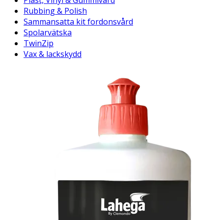
Plast, Vinyl & Gummivård
Rubbing & Polish
Sammansatta kit fordonsvård
Spolarvätska
TwinZip
Vax & lackskydd