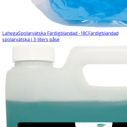
Lahega
Spolarvätska Färdigblandad -18C
Färdigblandad
spolarvätska i 3-liters påse