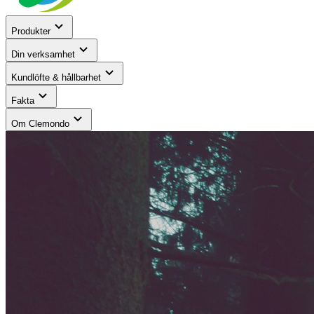
Produkter
Din verksamhet
Kundlöfte & hållbarhet
Fakta
Om Clemondo