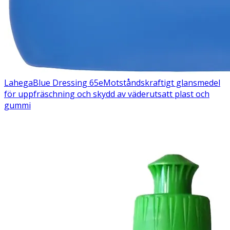
Lahega
Blue Dressing 65e
Motståndskraftigt glansmedel
för uppfräschning och skydd av väderutsatt plast och
gummi