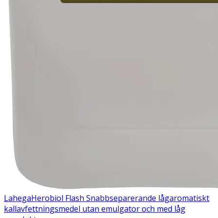
Lahega
Herobiol Flash
Snabbseparerande lågaromatiskt
kallavfettningsmedel utan emulgator och med låg