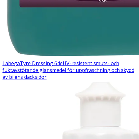
Lahega
Tyre Dressing 64e
UV-resistent smuts- och
fuktavstötande glansmedel för uppfräschning och skydd
av bilens däcksidor