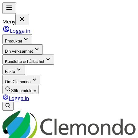
Meny
Logga in
Produkter
Din verksamhet
Kundlöfte & hållbarhet
Fakta
Om Clemondo
Sök produkter
Logga in