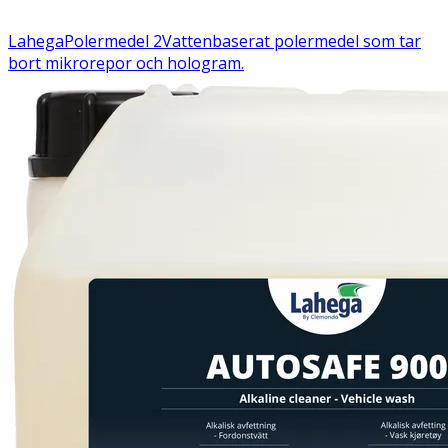
Lahega
Polermedel 2
Vattenbaserat polermedel som tar
bort mikrorepor och hologram.