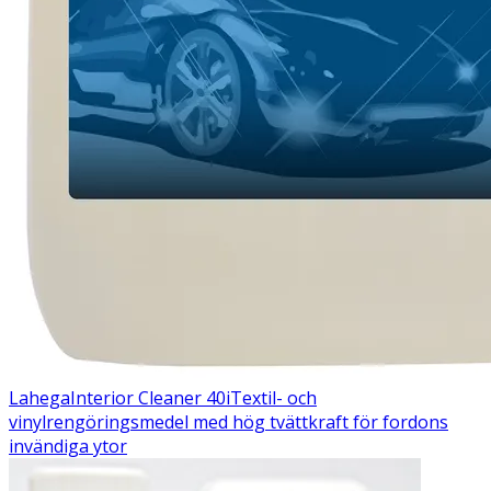
Lahega
Interior Cleaner 40i
Textil- och
vinylrengöringsmedel med hög tvättkraft för fordons
invändiga ytor