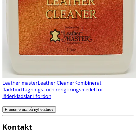
Leather master
Leather Cleaner
Kombinerat
fläckborttagnings- och rengöringsmedel för
läderklädslar i fordon
Prenumerera på nyhetsbrev
Kontakt