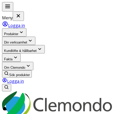
Meny
Logga in
Produkter
Din verksamhet
Kundlöfte & hållbarhet
Fakta
Om Clemondo
Sök produkter
Logga in