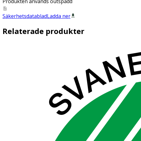
Produkten används outspädd
Säkerhetsdatablad
Ladda ner
Relaterade produkter