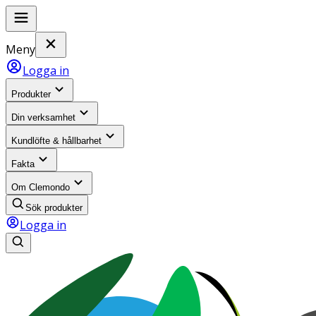
Meny
Logga in
Produkter
Din verksamhet
Kundlöfte & hållbarhet
Fakta
Om Clemondo
Sök produkter
Logga in