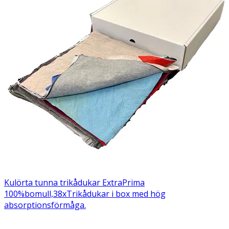
Kulörta tunna trikådukar ExtraPrima
100%bomull,38x
Trikådukar i box med hög
absorptionsförmåga.