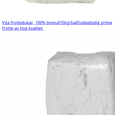
Vita frottedukar, 100% bomull10kg/bal
Dubbelsidig prima
frotté av hög kvalitet.