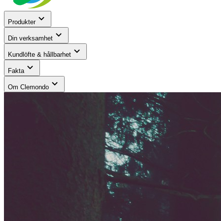
Produkter
Din verksamhet
Kundlöfte & hållbarhet
Fakta
Om Clemondo