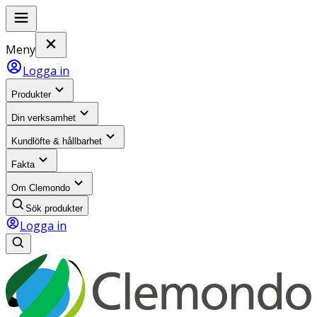
Meny
Logga in
Produkter
Din verksamhet
Kundlöfte & hållbarhet
Fakta
Om Clemondo
Sök produkter
Logga in