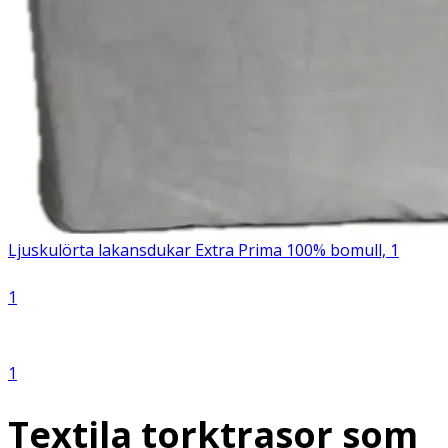
Ljuskulörta lakansdukar Extra Prima 100% bomull, 1
1
1
Textila torktrasor som