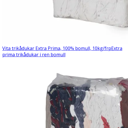
Vita trikådukar Extra Prima, 100% bomull, 10kg/frp
Extra
prima trikådukar i ren bomull