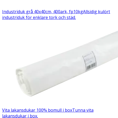
Industriduk grå 40x40cm, 400ark, fp10kg
Allsidig kulört
industriduk för enklare tork och städ.
Vita lakansdukar 100% bomull i box
Tunna vita
lakansdukar i box.