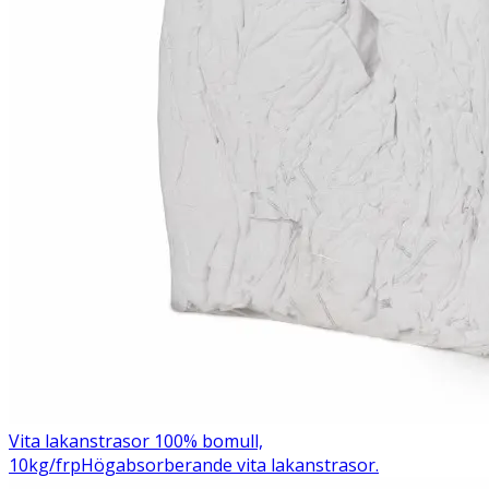
Vita lakanstrasor 100% bomull,
10kg/frp
Högabsorberande vita lakanstrasor.