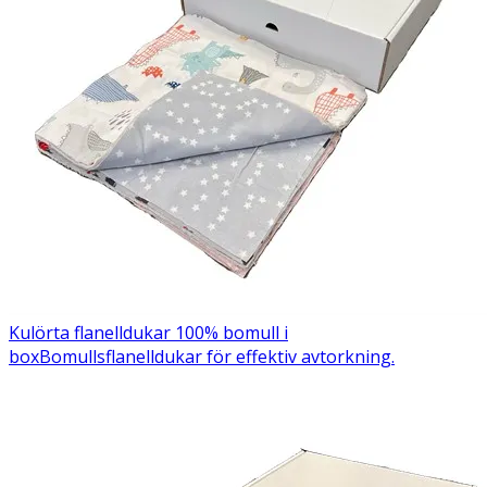
Kulörta flanelldukar 100% bomull i
box
Bomullsflanelldukar för effektiv avtorkning.